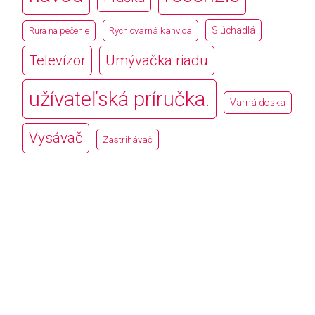
Slúchadlá
Rúra na pečenie
Rýchlovarná kanvica
Televízor
Umývačka riadu
užívateľská príručka.
Varná doska
Vysávač
Zastrihávač