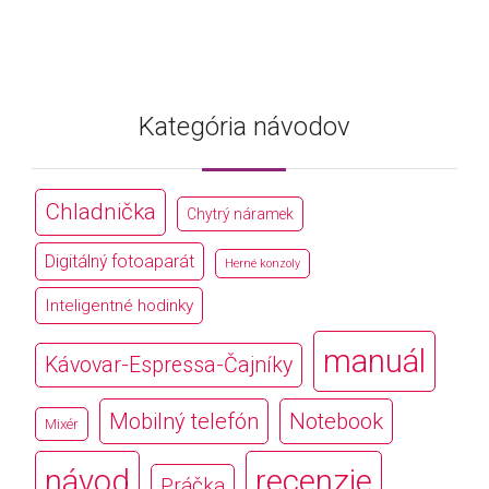
Kategória návodov
Chladnička
Chytrý náramek
Digitálný fotoaparát
Herné konzoly
Inteligentné hodinky
manuál
Kávovar-Espressa-Čajníky
Mobilný telefón
Notebook
Mixér
návod
recenzie
Práčka