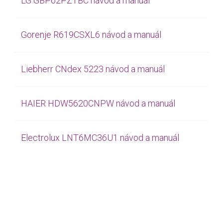
LG GBP62PZTBC návod a manuál
Gorenje R619CSXL6 návod a manuál
Liebherr CNdex 5223 návod a manuál
HAIER HDW5620CNPW návod a manuál
Electrolux LNT6MC36U1 návod a manuál