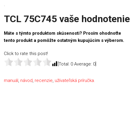
.
TCL 75C745 vaše hodnotenie
Máte s týmto produktom skúsenosti? Prosím ohodnoťte
tento produkt a pomôžte ostatným kupujúcim s výberom.
Click to rate this post!
[Total:
0
Average:
0
]
manuál
,
návod
,
recenzie
,
užívateľská príručka.