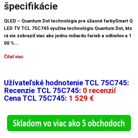
špecifikácie
QLED – Quantum Dot technológia pre úžasné farbySmart Q
LED TV TCL 75C745 využíva technológiu Quantum Dot, kto
rá vie zobraziť viac ako jednu miliardu farieb a odtieňov a 1
00 %…
Čítať viac
Užívateľské hodnotenie TCL 75C745:
Recenzie
TCL 75C745:
0 recenzií
Cena TCL 75C745:
1 529 €