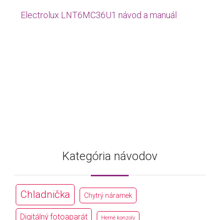
Electrolux LNT6MC36U1 návod a manuál
Kategória návodov
Chladnička
Chytrý náramek
Digitálný fotoaparát
Herné konzoly