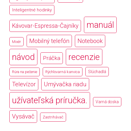
Inteligentné hodinky
manuál
Kávovar-Espressa-Čajníky
Mobilný telefón
Notebook
Mixér
návod
recenzie
Práčka
Slúchadlá
Rúra na pečenie
Rýchlovarná kanvica
Televízor
Umývačka riadu
užívateľská príručka.
Varná doska
Vysávač
Zastrihávač