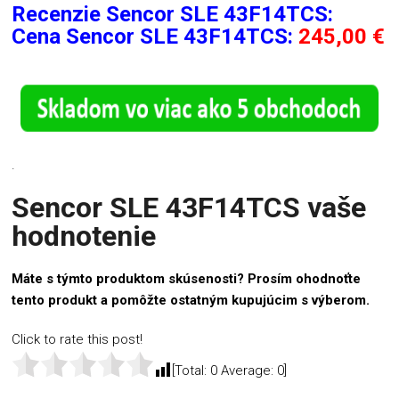
Recenzie
Sencor SLE 43F14TCS:
Cena Sencor SLE 43F14TCS:
245,00 €
.
Sencor SLE 43F14TCS vaše
hodnotenie
Máte s týmto produktom skúsenosti? Prosím ohodnoťte
tento produkt a pomôžte ostatným kupujúcim s výberom.
Click to rate this post!
[Total:
0
Average:
0
]