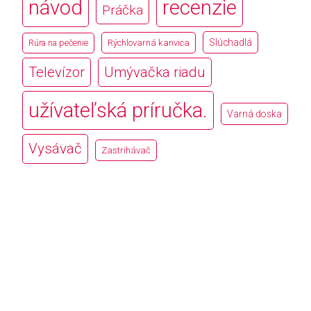
návod
recenzie
Práčka
Slúchadlá
Rúra na pečenie
Rýchlovarná kanvica
Televízor
Umývačka riadu
užívateľská príručka.
Varná doska
Vysávač
Zastrihávač