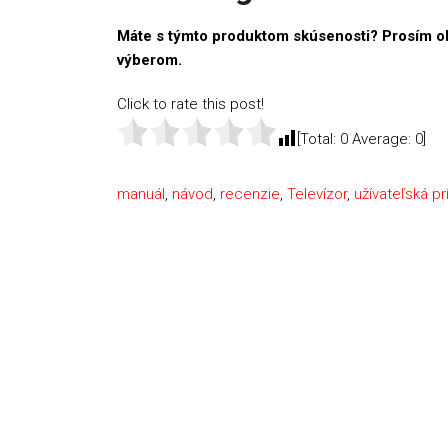
Máte s týmto produktom skúsenosti? Prosím o
výberom.
Click to rate this post!
[Total:
0
Average:
0
]
manuál
,
návod
,
recenzie
,
Televízor
,
užívateľská pr