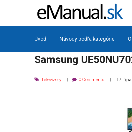
Úvod
Návody podľa kategórie
O
Samsung UE50NU702
Televízory
0 Comments
17. říjn