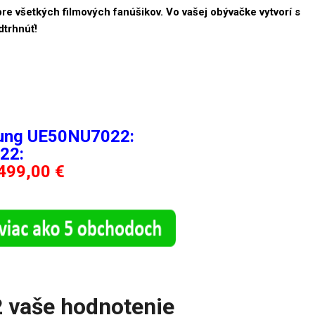
pre všetkých filmových fanúšikov. Vo vašej obývačke vytvorí s
dtrhnúť!
sung UE50NU7022:
22:
499,00 €
vaše hodnotenie