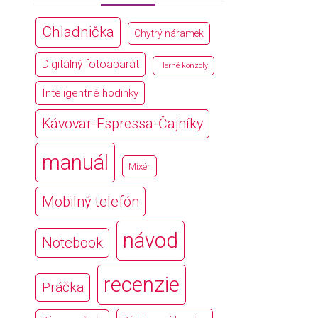
Chladnička
Chytrý náramek
Digitálný fotoaparát
Herné konzoly
Inteligentné hodinky
Kávovar-Espressa-Čajníky
manuál
Mixér
Mobilný telefón
návod
Notebook
recenzie
Práčka