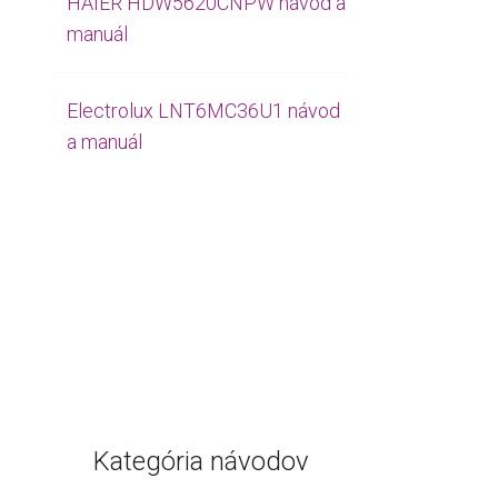
HAIER HDW5620CNPW návod a
manuál
Electrolux LNT6MC36U1 návod
a manuál
Kategória návodov