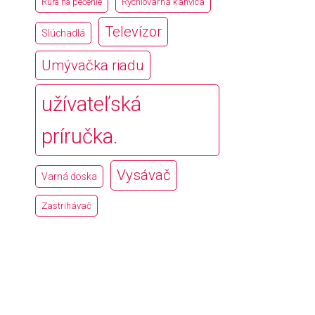
Rúra na pečenie
Rýchlovarná kanvica
Televízor
Slúchadlá
Umývačka riadu
užívateľská
príručka.
Vysávač
Varná doska
Zastrihávač