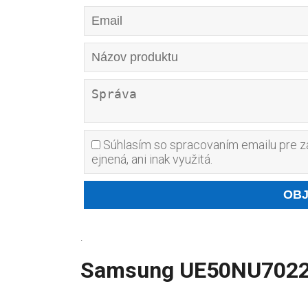
Súhlasím so spracovaním emailu pre za
ejnená, ani inak využitá.
.
Samsung UE50NU7022 r