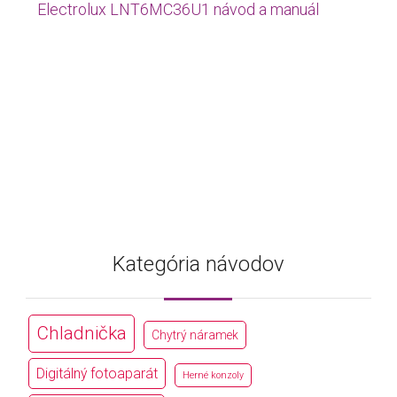
Electrolux LNT6MC36U1 návod a manuál
Kategória návodov
Chladnička
Chytrý náramek
Digitálný fotoaparát
Herné konzoly