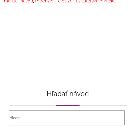
manuál
,
návod
,
recenzie
,
Televízor
,
užívateľská príručka.
Hľadať návod