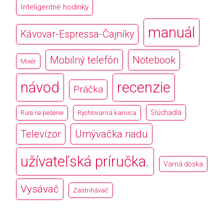
Inteligentné hodinky
manuál
Kávovar-Espressa-Čajníky
Mobilný telefón
Notebook
Mixér
návod
recenzie
Práčka
Slúchadlá
Rúra na pečenie
Rýchlovarná kanvica
Televízor
Umývačka riadu
užívateľská príručka.
Varná doska
Vysávač
Zastrihávač