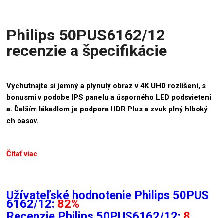
.
Philips 50PUS6162/12
recenzie a špecifikácie
Vychutnajte si jemný a plynulý obraz v 4K UHD rozlíšení, s
bonusmi v podobe IPS panelu a úsporného LED podsvieteni
a. Ďalším lákadlom je podpora HDR Plus a zvuk plný hlboký
ch basov.
Čítať viac
Užívateľské hodnotenie Philips 50PUS
6162/12:
82%
Recenzie
Philips 50PUS6162/12:
8