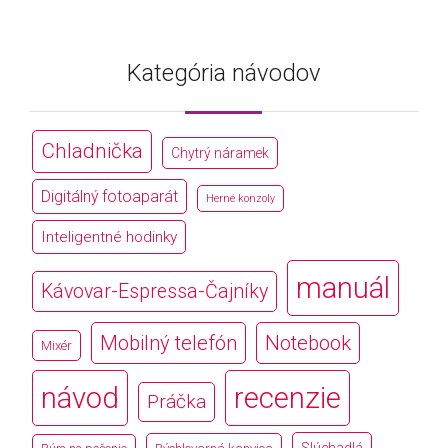
Kategória návodov
Chladnička
Chytrý náramek
Digitálný fotoaparát
Herné konzoly
Inteligentné hodinky
manuál
Kávovar-Espressa-Čajníky
Mobilný telefón
Notebook
Mixér
návod
recenzie
Práčka