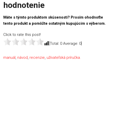
hodnotenie
Máte s týmto produktom skúsenosti? Prosím ohodnoťte
tento produkt a pomôžte ostatným kupujúcim s výberom.
Click to rate this post!
[Total:
0
Average:
0
]
manuál
,
návod
,
recenzie
,
užívateľská príručka.