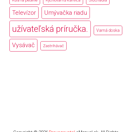
Slúchadlá
Rúra na pečenie
Rýchlovarná kanvica
Televízor
Umývačka riadu
užívateľská príručka.
Varná doska
Vysávač
Zastrihávač