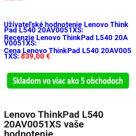
Užívateľské hodnotenie Lenovo Think
Pad L540 20AV0051XS:
Recenzie
Lenovo ThinkPad L540 20A
V0051XS:
Cena Lenovo ThinkPad L540 20AV005
1XS:
839,00 €
.
Lenovo ThinkPad L540
20AV0051XS vaše
hodnotenie