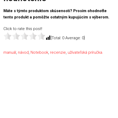
Máte s týmto produktom skúsenosti? Prosím ohodnoťte
tento produkt a pomôžte ostatným kupujúcim s výberom.
Click to rate this post!
[Total:
0
Average:
0
]
manuál
,
návod
,
Notebook
,
recenzie
,
užívateľská príručka.