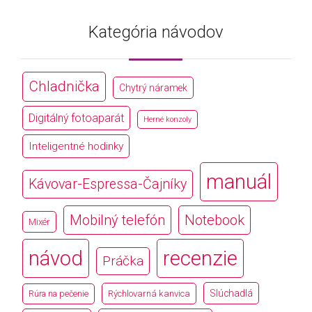
Kategória návodov
Chladnička
Chytrý náramek
Digitálný fotoaparát
Herné konzoly
Inteligentné hodinky
manuál
Kávovar-Espressa-Čajníky
Mobilný telefón
Notebook
Mixér
návod
recenzie
Práčka
Slúchadlá
Rúra na pečenie
Rýchlovarná kanvica