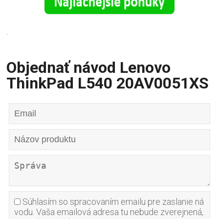
.
Objednať návod Lenovo
ThinkPad L540 20AV0051XS
Súhlasím so spracovaním emailu pre zaslanie ná
vodu. Vaša emailová adresa tu nebude zverejnená,