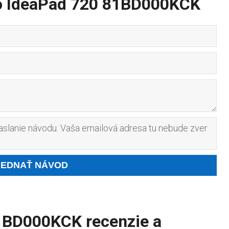
o IdeaPad 720 81BD000KCK
slanie návodu. Vaša emailová adresa tu nebude zver
1BD000KCK recenzie a