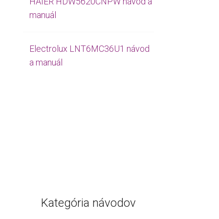
HAIER HDW5620CNPW návod a
manuál
Electrolux LNT6MC36U1 návod
a manuál
Kategória návodov