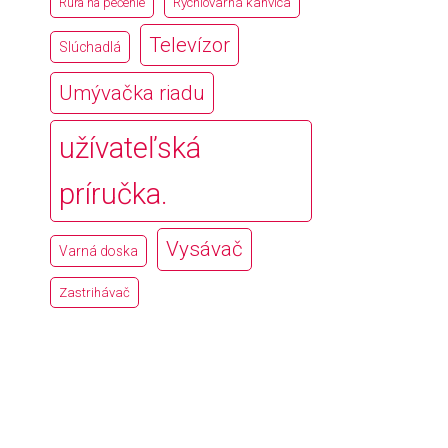
Rúra na pečenie
Rýchlovarná kanvica
Televízor
Slúchadlá
Umývačka riadu
užívateľská
príručka.
Vysávač
Varná doska
Zastrihávač