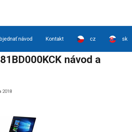
bjednať návod
Kontakt
cz
sk
 81BD000KCK návod a
na 2018