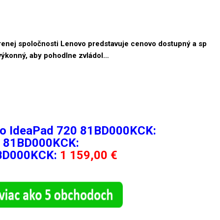
enej spoločnosti Lenovo predstavuje cenovo dostupný a sp
 výkonný, aby pohodlne zvládol…
vo IdeaPad 720 81BD000KCK:
0 81BD000KCK:
1BD000KCK:
1 159,00 €