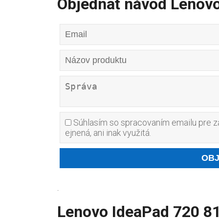
Objednať návod Lenov
Súhlasím so spracovaním emailu pre za
ejnená, ani inak využitá.
.
Lenovo IdeaPad 720 8