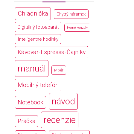
Chladnička
Chytrý náramek
Digitálný fotoaparát
Herné konzoly
Inteligentné hodinky
Kávovar-Espressa-Čajníky
manuál
Mixér
Mobilný telefón
návod
Notebook
recenzie
Práčka