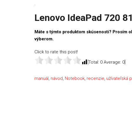
.
Lenovo IdeaPad 720 8
Máte s týmto produktom skúsenosti? Prosím o
výberom.
Click to rate this post!
[Total:
0
Average:
0
]
manuál
,
návod
,
Notebook
,
recenzie
,
užívateľská p