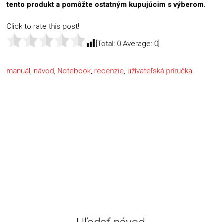
tento produkt a pomôžte ostatným kupujúcim s výberom.
Click to rate this post!
[Total:
0
Average:
0
]
manuál
,
návod
,
Notebook
,
recenzie
,
užívateľská príručka.