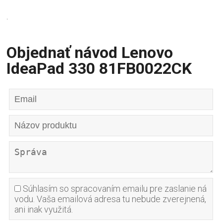
.
Objednať návod Lenovo
IdeaPad 330 81FB0022CK
Súhlasím so spracovaním emailu pre zaslanie ná
vodu. Vaša emailová adresa tu nebude zverejnená,
ani inak využitá.