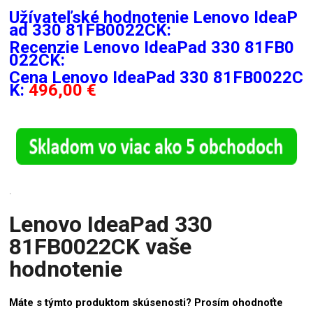
Užívateľské hodnotenie Lenovo IdeaP
ad 330 81FB0022CK:
Recenzie
Lenovo IdeaPad 330 81FB0
022CK:
Cena Lenovo IdeaPad 330 81FB0022C
K:
496,00 €
.
Lenovo IdeaPad 330
81FB0022CK vaše
hodnotenie
Máte s týmto produktom skúsenosti? Prosím ohodnoťte