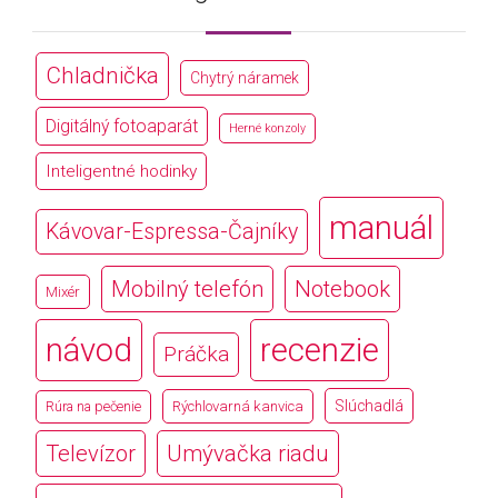
Chladnička
Chytrý náramek
Digitálný fotoaparát
Herné konzoly
Inteligentné hodinky
manuál
Kávovar-Espressa-Čajníky
Mobilný telefón
Notebook
Mixér
návod
recenzie
Práčka
Slúchadlá
Rúra na pečenie
Rýchlovarná kanvica
Televízor
Umývačka riadu