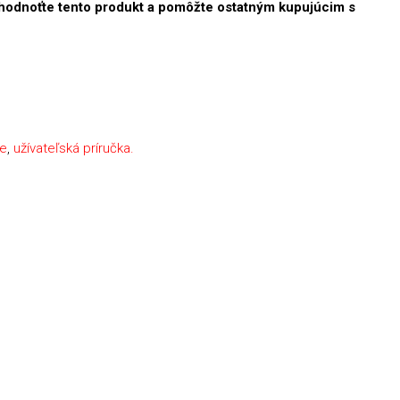
hodnoťte tento produkt a pomôžte ostatným kupujúcim s
ie
,
užívateľská príručka.