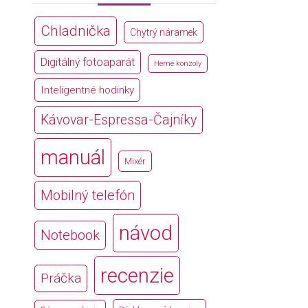
Chladnička
Chytrý náramek
Digitálný fotoaparát
Herné konzoly
Inteligentné hodinky
Kávovar-Espressa-Čajníky
manuál
Mixér
Mobilný telefón
návod
Notebook
recenzie
Práčka