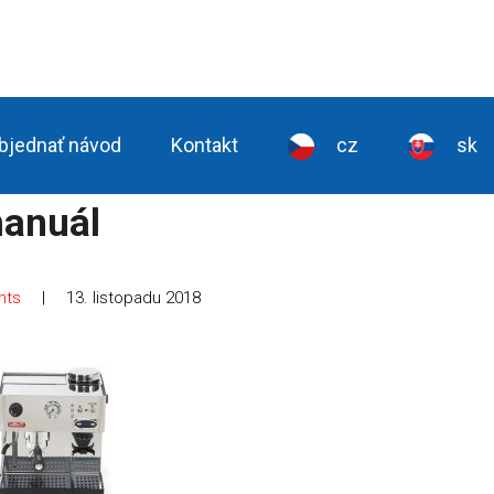
bjednať návod
Kontakt
cz
sk
manuál
nts
13. listopadu 2018