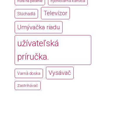
Rúra na pečenie
Rýchlovarná kanvica
Televízor
Slúchadlá
Umývačka riadu
užívateľská
príručka.
Vysávač
Varná doska
Zastrihávač