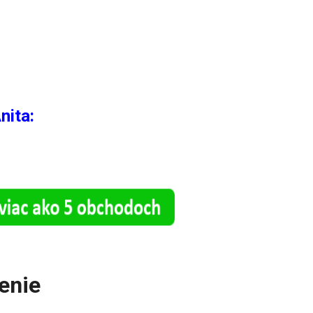
nita:
tenie