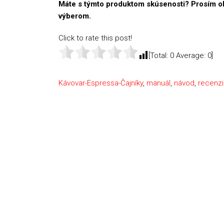
Máte s týmto produktom skúsenosti? Prosím o
výberom.
Click to rate this post!
[Total:
0
Average:
0
]
Kávovar-Espressa-Čajníky
,
manuál
,
návod
,
recenz