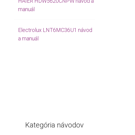
HAIER HDW5620CNPW návod a
manuál
Electrolux LNT6MC36U1 návod
a manuál
Kategória návodov