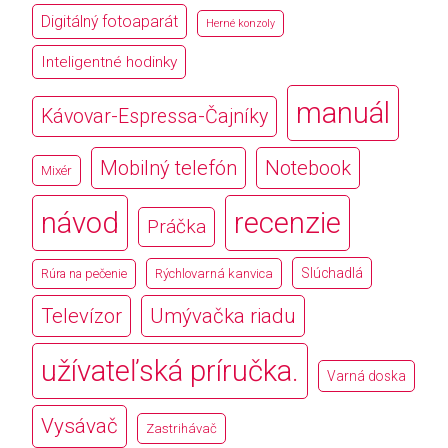
Digitálný fotoaparát
Herné konzoly
Inteligentné hodinky
manuál
Kávovar-Espressa-Čajníky
Mobilný telefón
Notebook
Mixér
návod
recenzie
Práčka
Slúchadlá
Rúra na pečenie
Rýchlovarná kanvica
Televízor
Umývačka riadu
užívateľská príručka.
Varná doska
Vysávač
Zastrihávač