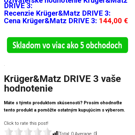
Užívateľské hodnotenie Krüger&Matz
DRIVE 3:
Recenzie
Krüger&Matz DRIVE 3:
Cena Krüger&Matz DRIVE 3:
144,00 €
.
Krüger&Matz DRIVE 3 vaše
hodnotenie
Máte s týmto produktom skúsenosti? Prosím ohodnoťte
tento produkt a pomôžte ostatným kupujúcim s výberom.
Click to rate this post!
[Total:
0
Average:
0
]