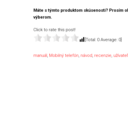
Máte s týmto produktom skúsenosti? Prosím o
výberom.
Click to rate this post!
[Total:
0
Average:
0
]
manuál
,
Mobilný telefón
,
návod
,
recenzie
,
užívate