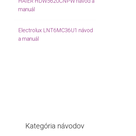
HAIER HDW5620CNPW návod a
manuál
Electrolux LNT6MC36U1 návod
a manuál
Kategória návodov