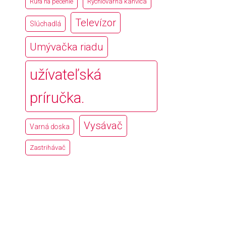
Rúra na pečenie
Rýchlovarná kanvica
Televízor
Slúchadlá
Umývačka riadu
užívateľská
príručka.
Vysávač
Varná doska
Zastrihávač