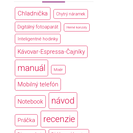
Chladnička
Chytrý náramek
Digitálný fotoaparát
Herné konzoly
Inteligentné hodinky
Kávovar-Espressa-Čajníky
manuál
Mixér
Mobilný telefón
návod
Notebook
recenzie
Práčka