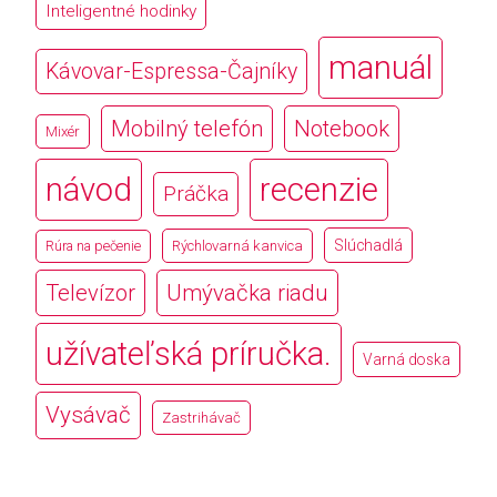
Inteligentné hodinky
manuál
Kávovar-Espressa-Čajníky
Mobilný telefón
Notebook
Mixér
návod
recenzie
Práčka
Slúchadlá
Rúra na pečenie
Rýchlovarná kanvica
Televízor
Umývačka riadu
užívateľská príručka.
Varná doska
Vysávač
Zastrihávač