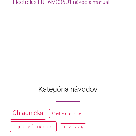
Electrolux LNT6MC36U1 návod a manuál
Kategória návodov
Chladnička
Chytrý náramek
Digitálný fotoaparát
Herné konzoly