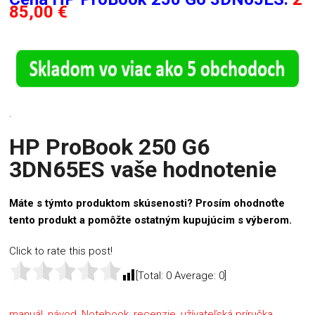
85,00 €
.
HP ProBook 250 G6
3DN65ES vaše hodnotenie
Máte s týmto produktom skúsenosti? Prosím ohodnoťte
tento produkt a pomôžte ostatným kupujúcim s výberom.
Click to rate this post!
[Total:
0
Average:
0
]
manuál
,
návod
,
Notebook
,
recenzie
,
užívateľská príručka.