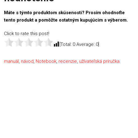
Máte s týmto produktom skúsenosti? Prosím ohodnoťte
tento produkt a pomôžte ostatným kupujúcim s výberom.
Click to rate this post!
[Total:
0
Average:
0
]
manuál
,
návod
,
Notebook
,
recenzie
,
užívateľská príručka.