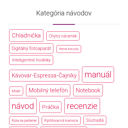
Kategória návodov
Chladnička
Chytrý náramek
Digitálný fotoaparát
Herné konzoly
Inteligentné hodinky
manuál
Kávovar-Espressa-Čajníky
Mobilný telefón
Notebook
Mixér
návod
recenzie
Práčka
Slúchadlá
Rúra na pečenie
Rýchlovarná kanvica