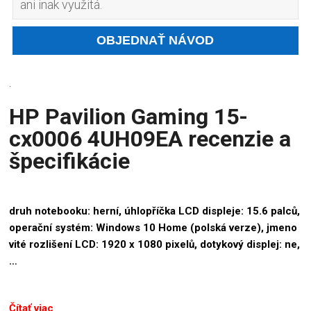
ani inak využitá.
.
HP Pavilion Gaming 15-
cx0006 4UH09EA recenzie a
špecifikácie
druh notebooku: herní, úhlopříčka LCD displeje: 15.6 palců,
operační systém: Windows 10 Home (polská verze), jmeno
vité rozlišení LCD: 1920 x 1080 pixelů, dotykový displej: ne,
…
Čítať viac