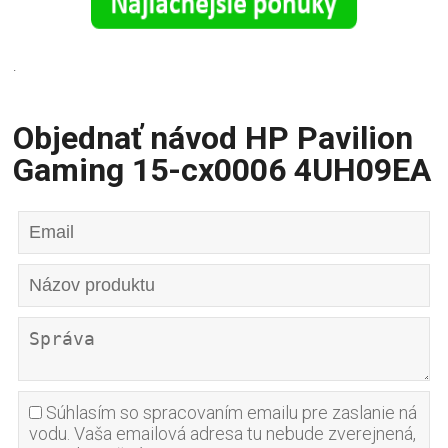
.
Objednať návod HP Pavilion
Gaming 15-cx0006 4UH09EA
Súhlasím so spracovaním emailu pre zaslanie ná
vodu. Vaša emailová adresa tu nebude zverejnená,