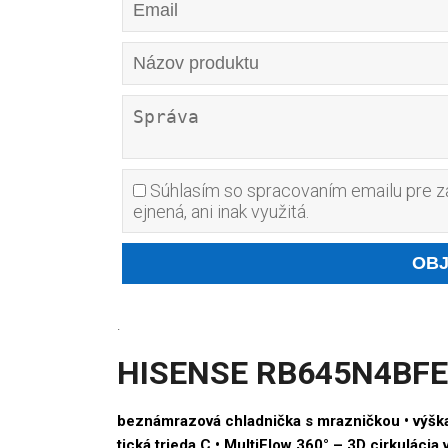
Súhlasím so spracovaním emailu pre za
ejnená, ani inak využitá.
.
HISENSE RB645N4BFE r
beznámrazová chladnička s mrazničkou • výška
tická trieda C • MultiFlow 360° –⁠ 3D cirkulác