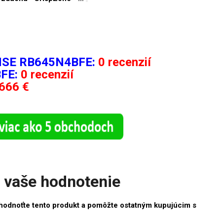
ENSE RB645N4BFE:
0 recenzií
FE:
0 recenzií
666 €
vaše hodnotenie
hodnoťte tento produkt a pomôžte ostatným kupujúcim s