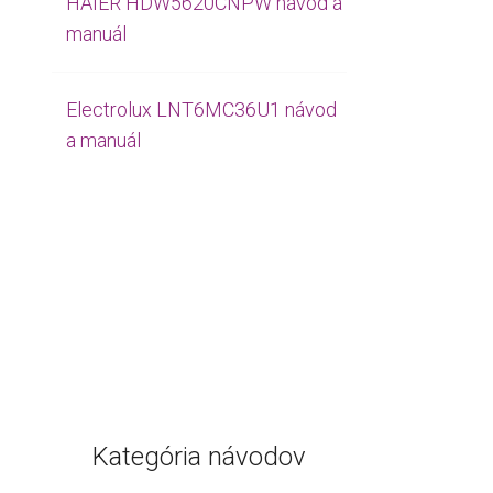
HAIER HDW5620CNPW návod a
manuál
Electrolux LNT6MC36U1 návod
a manuál
Kategória návodov