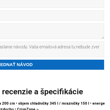
slanie návodu. Vaša emailová adresa tu nebude zver
ecenzie a špecifikácie
 200 cm • objem chladničky 345 l / mrazničky 150 l • energe
ia vzduchu • CrispZone –…