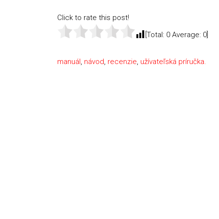
Click to rate this post!
[Total:
0
Average:
0
]
manuál
,
návod
,
recenzie
,
užívateľská príručka.