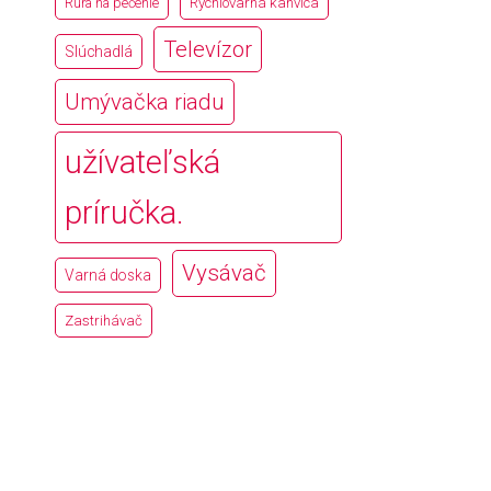
Rúra na pečenie
Rýchlovarná kanvica
Televízor
Slúchadlá
Umývačka riadu
užívateľská
príručka.
Vysávač
Varná doska
Zastrihávač