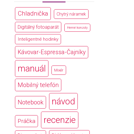
Chladnička
Chytrý náramek
Digitálný fotoaparát
Herné konzoly
Inteligentné hodinky
Kávovar-Espressa-Čajníky
manuál
Mixér
Mobilný telefón
návod
Notebook
recenzie
Práčka