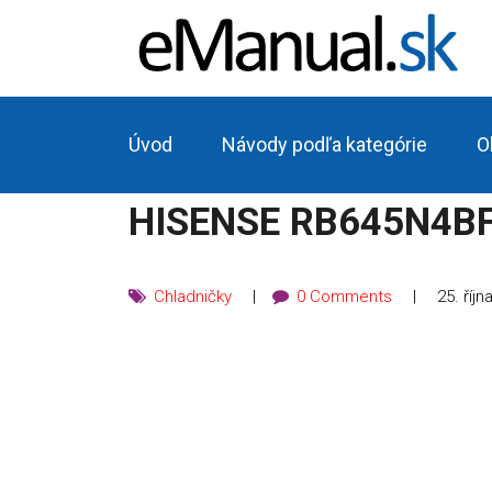
Úvod
Návody podľa kategórie
O
HISENSE RB645N4BF
Chladničky
0 Comments
25. říjn