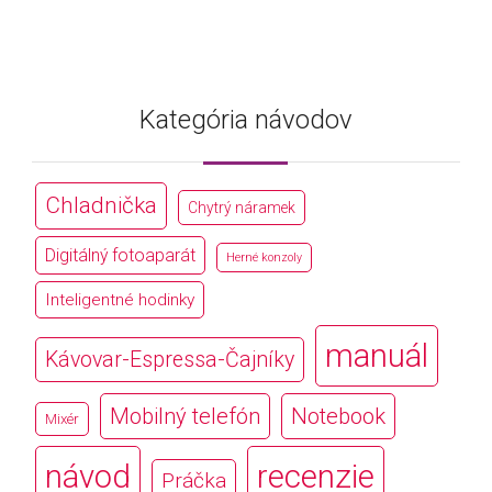
Kategória návodov
Chladnička
Chytrý náramek
Digitálný fotoaparát
Herné konzoly
Inteligentné hodinky
manuál
Kávovar-Espressa-Čajníky
Mobilný telefón
Notebook
Mixér
návod
recenzie
Práčka