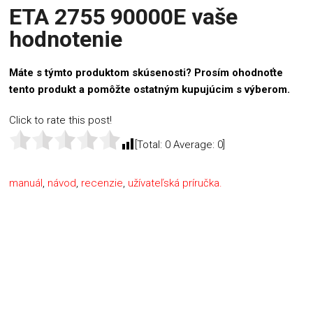
ETA 2755 90000E vaše
hodnotenie
Máte s týmto produktom skúsenosti? Prosím ohodnoťte
tento produkt a pomôžte ostatným kupujúcim s výberom.
Click to rate this post!
[Total:
0
Average:
0
]
manuál
,
návod
,
recenzie
,
užívateľská príručka.