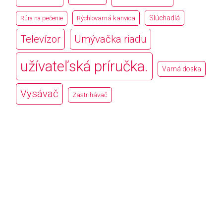
Slúchadlá
Rúra na pečenie
Rýchlovarná kanvica
Televízor
Umývačka riadu
užívateľská príručka.
Varná doska
Vysávač
Zastrihávač