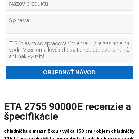
Súhlasím so spracovaním emailu pre zaslanie ná
vodu. Vaša emailová adresa tu nebude zverejnená,
ani inak využitá.
.
ETA 2755 90000E recenzie a
špecifikácie
chladnička s mrazničkou • výška 150 cm • objem chladničky
115 l / mrazničky 59 l • energetická trieda E • 5 rokov záruk