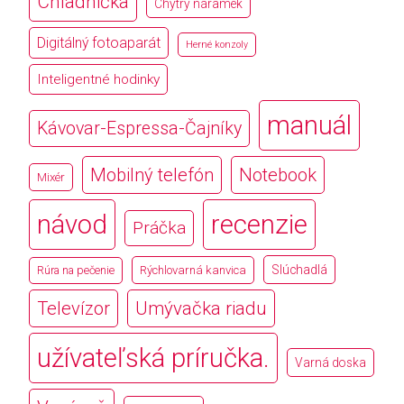
Chladnička
Chytrý náramek
Digitálný fotoaparát
Herné konzoly
Inteligentné hodinky
manuál
Kávovar-Espressa-Čajníky
Mobilný telefón
Notebook
Mixér
návod
recenzie
Práčka
Slúchadlá
Rúra na pečenie
Rýchlovarná kanvica
Televízor
Umývačka riadu
užívateľská príručka.
Varná doska