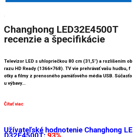
.
Changhong LED32E4500T
recenzie a špecifikácie
Televízor LED s uhlopriečkou 80 cm (31,5″) a rozlíšením ob
razu HD Ready (1366×768). TV vie prehrávať vašu hudbu, f
otky a filmy z prenosného pamäťového média USB. Súčasťo
u výbavy…
Čítať viac
Užívateľské hodnotenie Changhong LE
D32E4500T:
93%