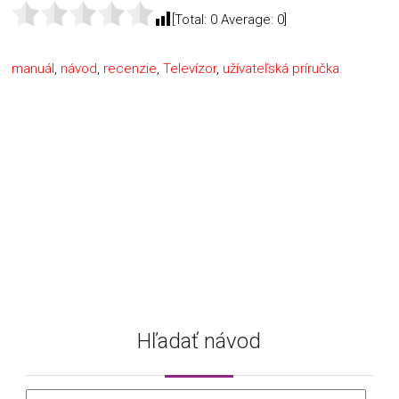
[Total:
0
Average:
0
]
manuál
,
návod
,
recenzie
,
Televízor
,
užívateľská príručka.
Hľadať návod