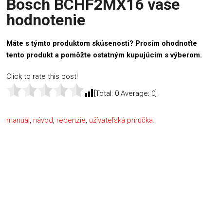
Bosch BCHF2MX16 vaše
hodnotenie
Máte s týmto produktom skúsenosti? Prosím ohodnoťte
tento produkt a pomôžte ostatným kupujúcim s výberom.
Click to rate this post!
[Total:
0
Average:
0
]
manuál
,
návod
,
recenzie
,
užívateľská príručka.