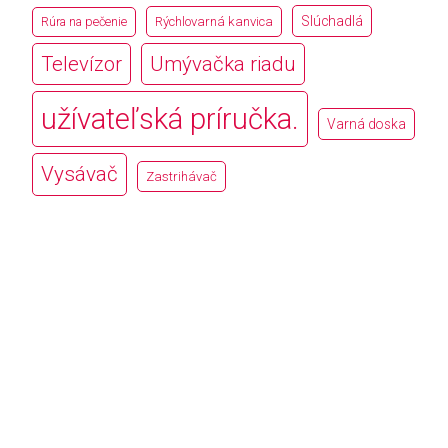
Slúchadlá
Rúra na pečenie
Rýchlovarná kanvica
Televízor
Umývačka riadu
užívateľská príručka.
Varná doska
Vysávač
Zastrihávač