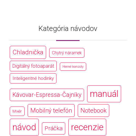
Kategória návodov
Chladnička
Chytrý náramek
Digitálný fotoaparát
Herné konzoly
Inteligentné hodinky
manuál
Kávovar-Espressa-Čajníky
Mobilný telefón
Notebook
Mixér
návod
recenzie
Práčka