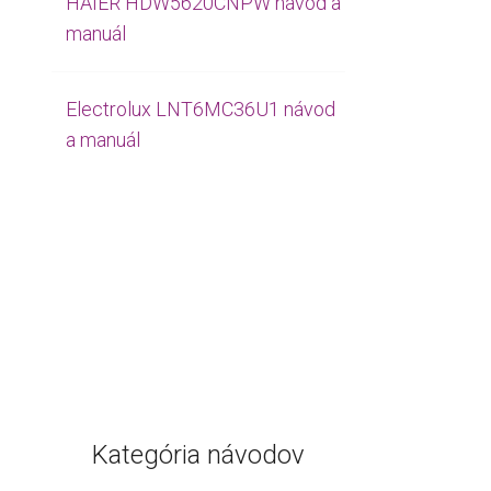
HAIER HDW5620CNPW návod a
manuál
Electrolux LNT6MC36U1 návod
a manuál
Kategória návodov