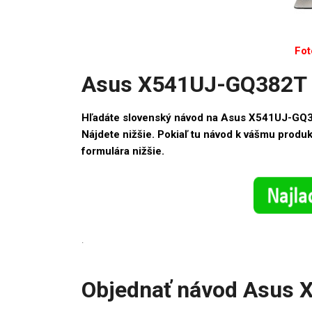
Fot
Asus X541UJ-GQ382T 
Hľadáte slovenský návod na Asus X541UJ-GQ
Nájdete nižšie. Pokiaľ tu návod k vášmu produ
formulára nižšie.
.
Objednať návod Asus