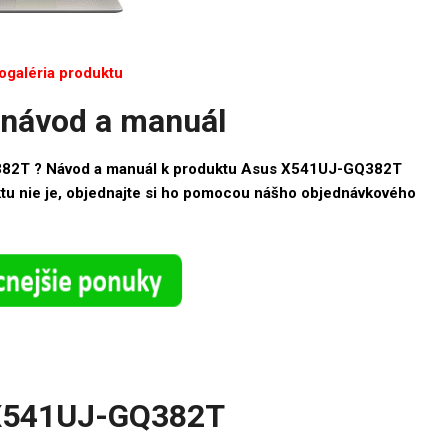
ogaléria produktu
návod a manuál
382T ? Návod a manuál k produktu Asus X541UJ-GQ382T
ktu nie je, objednajte si ho pomocou nášho objednávkového
 X541UJ-GQ382T