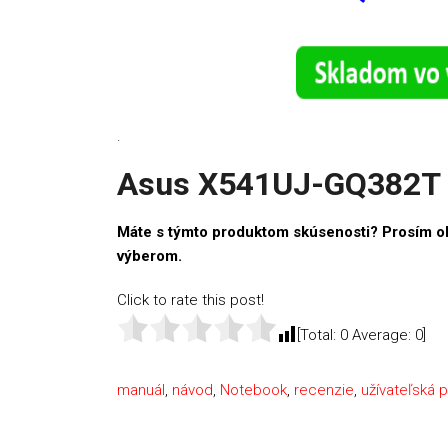
.
Asus X541UJ-GQ382T 
Máte s týmto produktom skúsenosti? Prosím o
výberom.
Click to rate this post!
[Total:
0
Average:
0
]
manuál
,
návod
,
Notebook
,
recenzie
,
užívateľská p