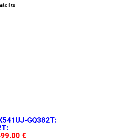
mácií tu
s X541UJ-GQ382T:
2T:
499,00 €