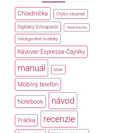
Chladnička
Chytrý náramek
Digitálný fotoaparát
Herné konzoly
Inteligentné hodinky
Kávovar-Espressa-Čajníky
manuál
Mixér
Mobilný telefón
návod
Notebook
recenzie
Práčka