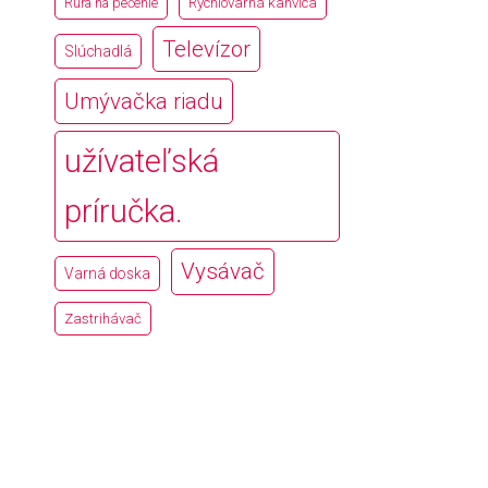
Rúra na pečenie
Rýchlovarná kanvica
Televízor
Slúchadlá
Umývačka riadu
užívateľská
príručka.
Vysávač
Varná doska
Zastrihávač