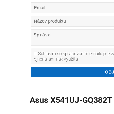
Súhlasím so spracovaním emailu pre za
ejnená, ani inak využitá.
.
Asus X541UJ-GQ382T re