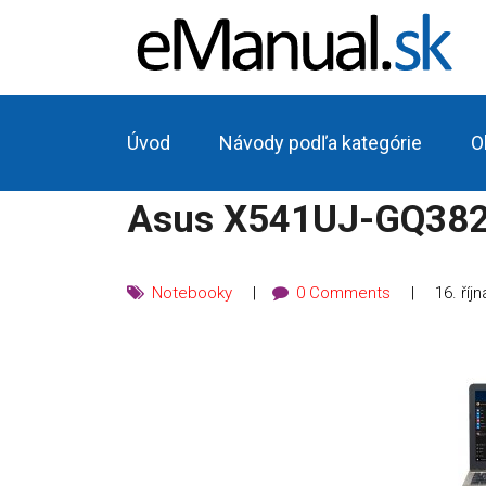
Úvod
Návody podľa kategórie
O
Asus X541UJ-GQ382
Notebooky
0 Comments
16. říj