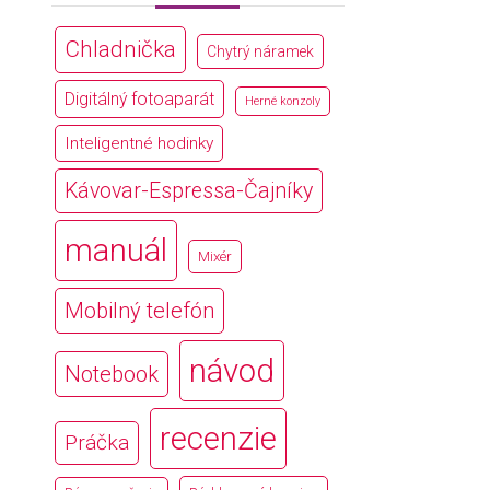
Chladnička
Chytrý náramek
Digitálný fotoaparát
Herné konzoly
Inteligentné hodinky
Kávovar-Espressa-Čajníky
manuál
Mixér
Mobilný telefón
návod
Notebook
recenzie
Práčka