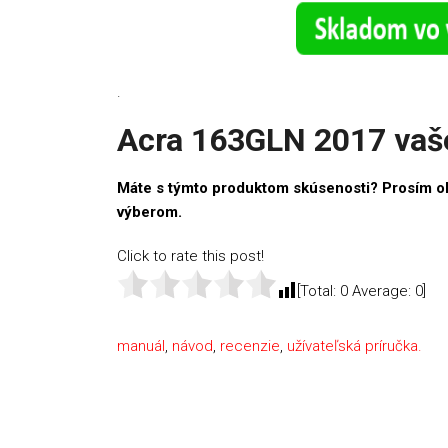
.
Acra 163GLN 2017 vaš
Máte s týmto produktom skúsenosti? Prosím o
výberom.
Click to rate this post!
[Total:
0
Average:
0
]
manuál
,
návod
,
recenzie
,
užívateľská príručka.