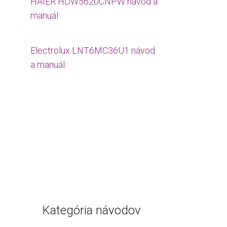
HAIER HDW5620CNPW návod a
manuál
Electrolux LNT6MC36U1 návod
a manuál
Kategória návodov