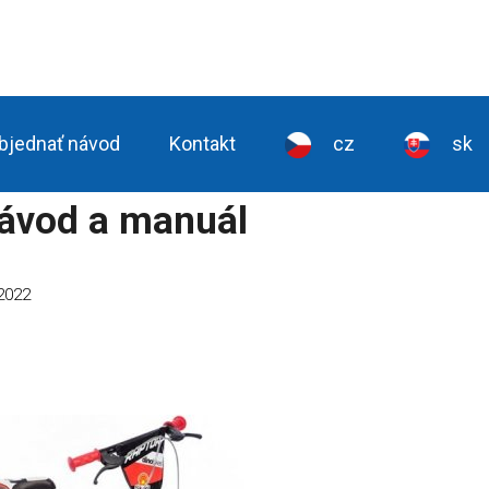
bjednať návod
Kontakt
cz
sk
ávod a manuál
2022