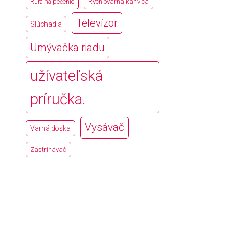
Rúra na pečenie
Rýchlovarná kanvica
Televízor
Slúchadlá
Umývačka riadu
užívateľská
príručka.
Vysávač
Varná doska
Zastrihávač