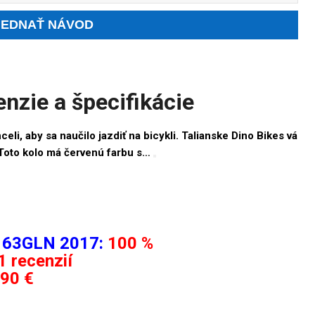
nzie a špecifikácie
eli, aby sa naučilo jazdiť na bicykli. Talianske Dino Bikes vá
Toto kolo má červenú farbu s…
 163GLN 2017:
100 %
1 recenzií
90 €