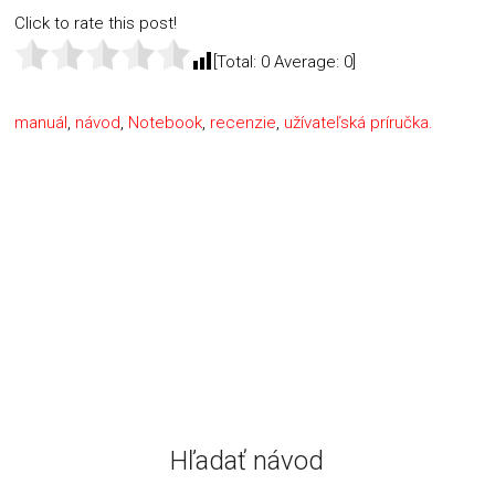
Click to rate this post!
[Total:
0
Average:
0
]
manuál
,
návod
,
Notebook
,
recenzie
,
užívateľská príručka.
Hľadať návod