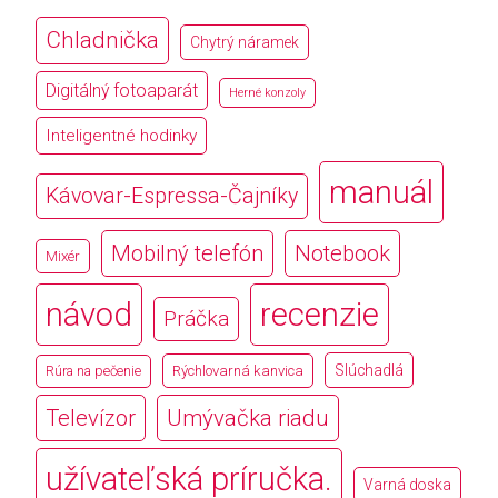
Chladnička
Chytrý náramek
Digitálný fotoaparát
Herné konzoly
Inteligentné hodinky
manuál
Kávovar-Espressa-Čajníky
Mobilný telefón
Notebook
Mixér
návod
recenzie
Práčka
Slúchadlá
Rúra na pečenie
Rýchlovarná kanvica
Televízor
Umývačka riadu
užívateľská príručka.
Varná doska