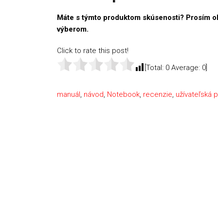
Máte s týmto produktom skúsenosti? Prosím o
výberom.
Click to rate this post!
[Total:
0
Average:
0
]
manuál
,
návod
,
Notebook
,
recenzie
,
užívateľská p