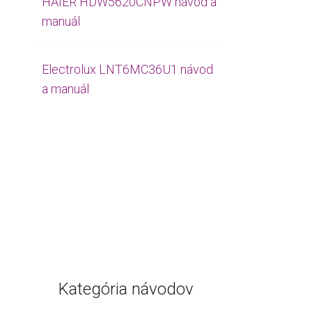
HAIER HDW5620CNPW návod a
manuál
Electrolux LNT6MC36U1 návod
a manuál
Kategória návodov