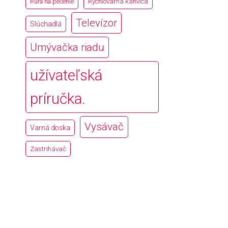
Rúra na pečenie
Rýchlovarná kanvica
Televízor
Slúchadlá
Umývačka riadu
užívateľská
príručka.
Vysávač
Varná doska
Zastrihávač