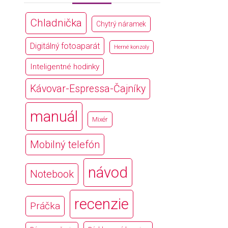
Chladnička
Chytrý náramek
Digitálný fotoaparát
Herné konzoly
Inteligentné hodinky
Kávovar-Espressa-Čajníky
manuál
Mixér
Mobilný telefón
návod
Notebook
recenzie
Práčka