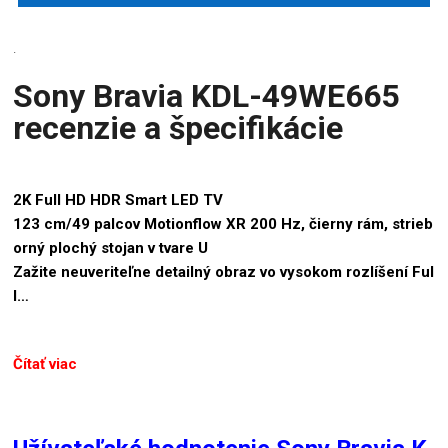
.
Sony Bravia KDL-49WE665
recenzie a špecifikácie
2K Full HD HDR Smart LED TV
123 cm/49 palcov Motionflow XR 200 Hz, čierny rám, strieb
orný plochý stojan v tvare U
Zažite neuveriteľne detailný obraz vo vysokom rozlíšení Ful
l…
Čítať viac