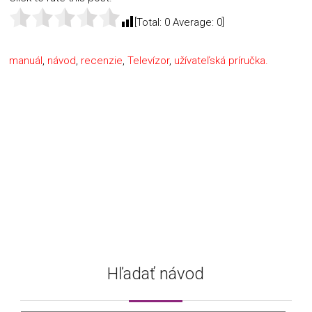
[Total:
0
Average:
0
]
manuál
,
návod
,
recenzie
,
Televízor
,
užívateľská príručka.
Hľadať návod