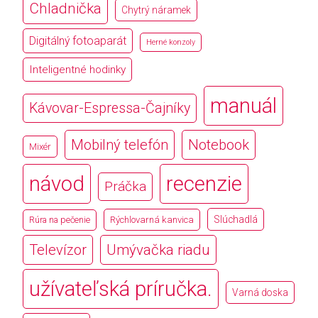
Chladnička
Chytrý náramek
Digitálný fotoaparát
Herné konzoly
Inteligentné hodinky
manuál
Kávovar-Espressa-Čajníky
Mobilný telefón
Notebook
Mixér
návod
recenzie
Práčka
Slúchadlá
Rúra na pečenie
Rýchlovarná kanvica
Televízor
Umývačka riadu
užívateľská príručka.
Varná doska