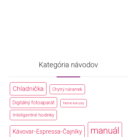
Kategória návodov
Chladnička
Chytrý náramek
Digitálný fotoaparát
Herné konzoly
Inteligentné hodinky
manuál
Kávovar-Espressa-Čajníky