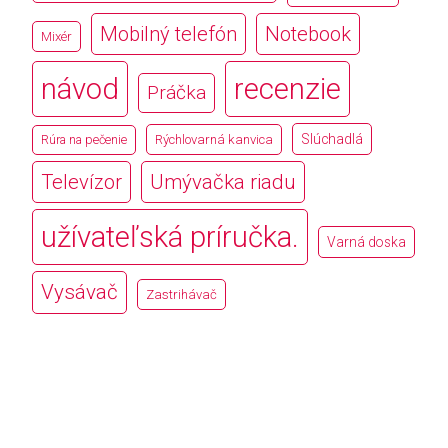
Mobilný telefón
Notebook
Mixér
návod
recenzie
Práčka
Slúchadlá
Rúra na pečenie
Rýchlovarná kanvica
Televízor
Umývačka riadu
užívateľská príručka.
Varná doska
Vysávač
Zastrihávač