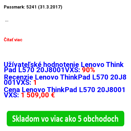
Passmark: 5241 (31.3.2017)
…
Čítať viac
Užívateľské hodnotenie Lenovo Think
Pad L570 20J8001VXS:
90%
Recenzie
Lenovo ThinkPad L570 20J8
001VXS:
1
Cena Lenovo ThinkPad L570 20J8001
VXS:
1 509,00 €