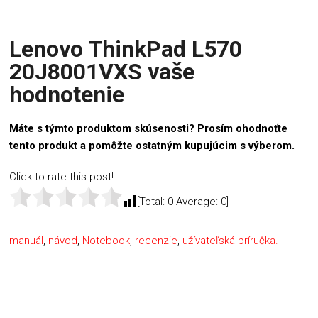
.
Lenovo ThinkPad L570
20J8001VXS vaše
hodnotenie
Máte s týmto produktom skúsenosti? Prosím ohodnoťte
tento produkt a pomôžte ostatným kupujúcim s výberom.
Click to rate this post!
[Total:
0
Average:
0
]
manuál
,
návod
,
Notebook
,
recenzie
,
užívateľská príručka.