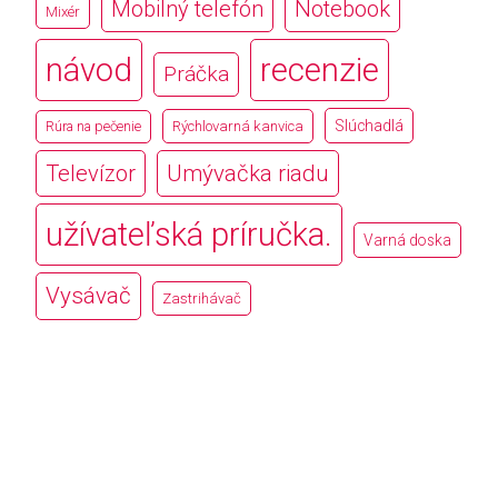
Mobilný telefón
Notebook
Mixér
návod
recenzie
Práčka
Slúchadlá
Rúra na pečenie
Rýchlovarná kanvica
Televízor
Umývačka riadu
užívateľská príručka.
Varná doska
Vysávač
Zastrihávač