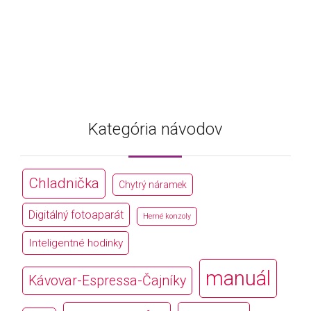
Kategória návodov
Chladnička
Chytrý náramek
Digitálný fotoaparát
Herné konzoly
Inteligentné hodinky
manuál
Kávovar-Espressa-Čajníky