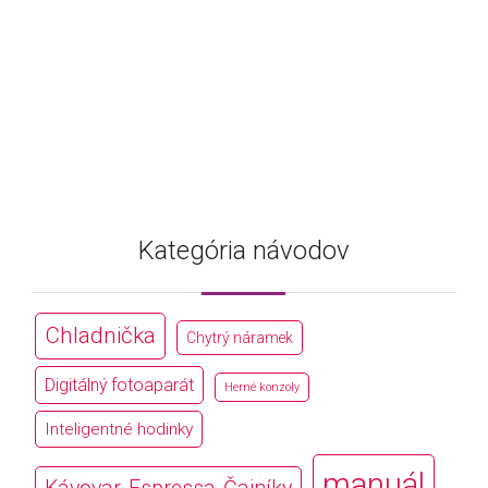
Kategória návodov
Chladnička
Chytrý náramek
Digitálný fotoaparát
Herné konzoly
Inteligentné hodinky
manuál