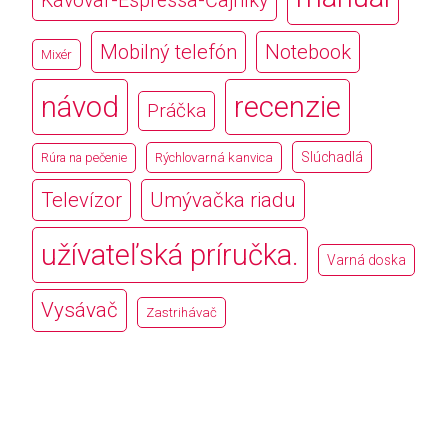
Kávovar-Espressa-Čajníky
Mobilný telefón
Notebook
Mixér
návod
recenzie
Práčka
Slúchadlá
Rúra na pečenie
Rýchlovarná kanvica
Televízor
Umývačka riadu
užívateľská príručka.
Varná doska
Vysávač
Zastrihávač