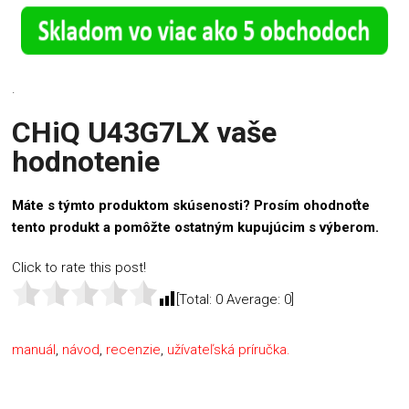
.
CHiQ U43G7LX vaše
hodnotenie
Máte s týmto produktom skúsenosti? Prosím ohodnoťte
tento produkt a pomôžte ostatným kupujúcim s výberom.
Click to rate this post!
[Total:
0
Average:
0
]
manuál
,
návod
,
recenzie
,
užívateľská príručka.