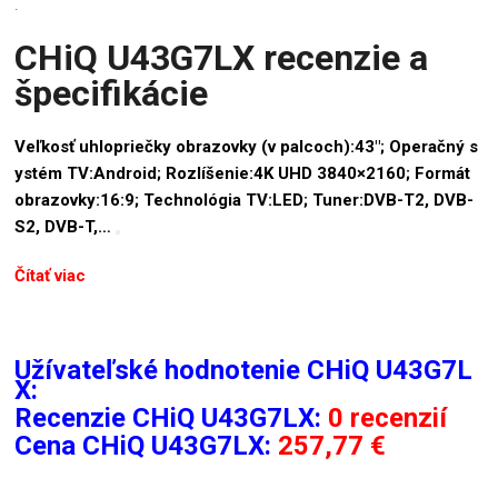
.
CHiQ U43G7LX recenzie a
špecifikácie
Veľkosť uhlopriečky obrazovky (v palcoch):43″; Operačný s
ystém TV:Android; Rozlíšenie:4K UHD 3840×2160; Formát
obrazovky:16:9; Technológia TV:LED; Tuner:DVB-T2, DVB-
S2, DVB-T,…
Čítať viac
Užívateľské hodnotenie CHiQ U43G7L
X:
Recenzie
CHiQ U43G7LX:
0 recenzií
Cena CHiQ U43G7LX:
257,77 €